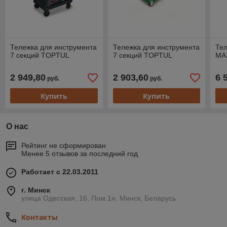
Тележка для инструмента
Тележка для инструмента
Тел
7 секций TOPTUL
7 секций TOPTUL
MA
2 949,80
2 903,60
6 
руб.
руб.
Купить
Купить
О нас
Рейтинг не сформирован
Менее 5 отзывов за последний год
Работает с 22.03.2011
г. Минск
улица Одесская, 16, Пом.1н, Минск, Беларусь
Контакты