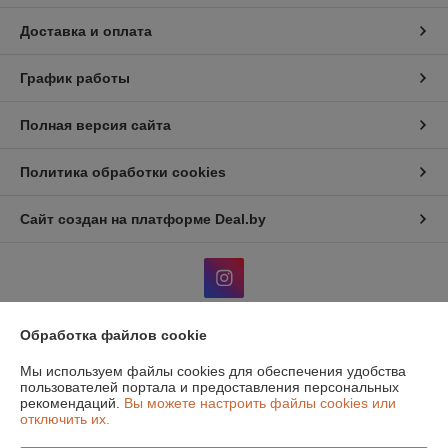
Доставка и оплата
График работы
Полная версия сайта
Политика обработки cookies
Сайт создан на платформе Deal.by
Обработка файлов cookie
Информация для покупателя
Мы используем файлы cookies для обеспечения удобства
Юридическое лицо:
Общество с дополнительной отвественностью
пользователей портала и предоставления персональных
"Атон классик"
рекомендаций.
Вы можете настроить файлы cookies или
220131, г. Минск, 1й Измайловский пер, 51, ком.1
отключить их.
Регистрационный номер ЕГР: 190516319