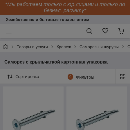
*Мы работаем только с юр.лицами и только по
безнал. расчету*
Хозяйственно и бытовые товары оптом
Товары и услуги
Крепеж
Саморезы и шурупы
С
Саморез с крыльчаткой картонная упаковка
Сортировка
0
Фильтры