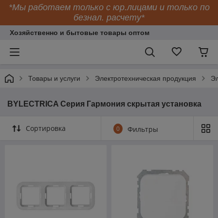
*Мы работаем только с юр.лицами и только по
безнал. расчету*
Хозяйственно и бытовые товары оптом
Товары и услуги
Электротехническая продукция
Эл
BYLECTRICA Серия Гармония скрытая установка
Сортировка
0
Фильтры