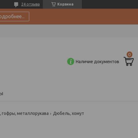
24 отзыва
Корзина
одробнее...
Наличие документов
Ы
, гофры, металлорукава
Дюбель, хомут