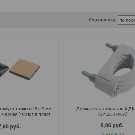
хомута-стяжки 19х19 мм
Держатель кабельный ДКп
черная (100 шт в пласт.
(BYLECTRICA)
т.) STARFIX
9,06
руб.
7,60
руб.
В наличии