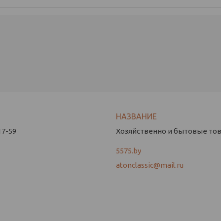
17-59
Хозяйственно и бытовые това
5575.by
atonclassic@mail.ru