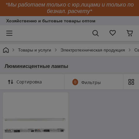
*Мы работаем только с юр.лицами и только по
безнал. расчету*
Хозяйственно и бытовые товары оптом
Товары и услуги
Электротехническая продукция
Св
Люминисцентные лампы
Сортировка
0
Фильтры