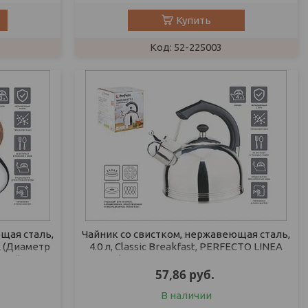
Купить
52-225003
щая сталь,
Чайник со свистком, нержавеющая сталь,
A (Диаметр
4.0 л, Classic Breakfast, PERFECTO LINEA
общий
(Диаметр 22 см., высота 24,5
57,86
руб.
В наличии