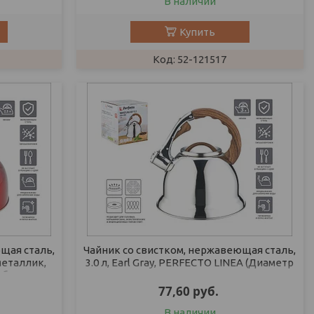
В наличии
Купить
52-121517
щая сталь,
Чайник со свистком, нержавеющая сталь,
 металлик,
3.0 л, Earl Gray, PERFECTO LINEA (Диаметр
объем
22 см., высота 24,5 см.,
77,60
руб.
В наличии