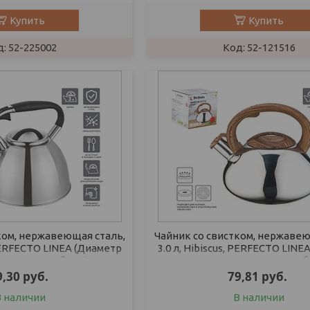
Купить
Купить
52-225002
52-121516
ком, нержавеющая сталь,
Чайник со свистком, нержавею
 PERFECTO LINEA (Диаметр
3.0 л, Hibiscus, PERFECTO LINE
ысота 23 см., общий
22 см., высота 21,5 см., 
9,30
руб.
79,81
руб.
В наличии
В наличии