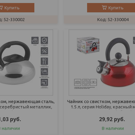
Купить
Купить
52-330002
52-330004
ком, нержавеющая сталь,
Чайник со свистком, нержавею
o, серебристый металлик,
1.5 л, серия Holiday, красный
NEA (диаметр 22 см,
PERFECTO LINEA (Общий 
1,03
руб.
29,92
руб.
В наличии
В наличии