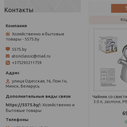
Контакты
Хозяйственно и бытовые
товары - 5575.by
5575.by
atonclassic@mail.ru
+375293211759
улица Одесская, 16, Пом.1н,
Минск, Беларусь
Чайник со свист
3.0 л, Jasmine,
https://5575.by/
Хозяйственно и
22 см., в
бытовые товары
6