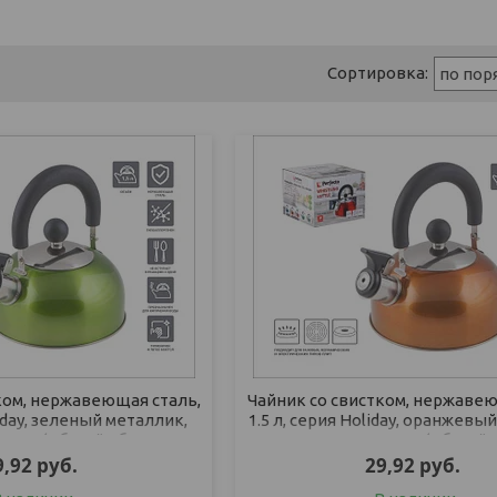
ком, нержавеющая сталь,
Чайник со свистком, нержавею
liday, зеленый металлик,
1.5 л, серия Holiday, оранжевы
INEA (Общий объем
PERFECTO LINEA (Общий 
9,92
руб.
29,92
руб.