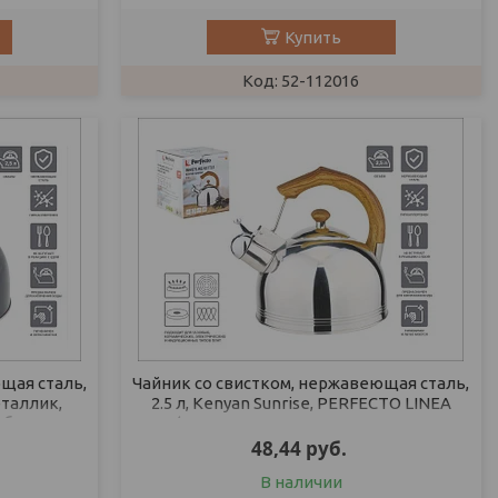
Купить
52-112016
щая сталь,
Чайник со свистком, нержавеющая сталь,
еталлик,
2.5 л, Kenyan Sunrise, PERFECTO LINEA
объем
(Диаметр 20 см., высота 22,5 см.,
48,44
руб.
В наличии