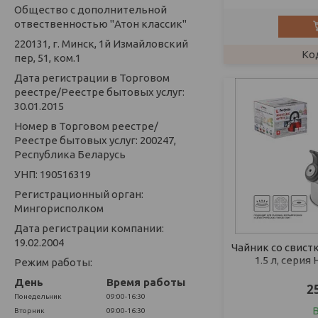
Общество с дополнительной
отвественностью "Атон классик"
220131, г. Минск, 1й Измайловский
пер, 51, ком.1
Дата регистрации в Торговом
реестре/Реестре бытовых услуг:
30.01.2015
Номер в Торговом реестре/
Реестре бытовых услуг: 200247,
Республика Беларусь
УНП: 190516319
Регистрационный орган:
Мингорисполком
Дата регистрации компании:
19.02.2004
Чайник со свист
1.5 л, серия
Режим работы:
металлик, P
День
Время работы
2
Понедельник
09:00-16:30
Вторник
09:00-16:30