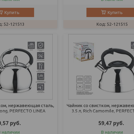
Купить
Купить
52-121513
52-121515
ком, нержавеющая сталь,
Чайник со свистком, нержавею
Oolong, PERFECTO LINEA
3.5 л, Rich Camomile, PERFE
 см., высота 24 см.,
(Диаметр 22 см., высота 23,
0,57
руб.
59,47
руб.
В наличии
В наличии