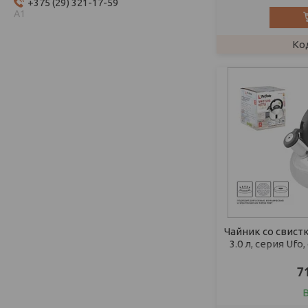
+375 (29) 321-17-59
А1
Чайник со свист
3.0 л, серия Uf
PERFECTO LI
7