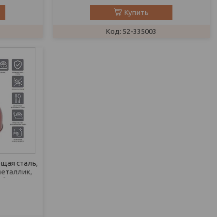
Купить
52-335003
щая сталь,
 металлик,
объем