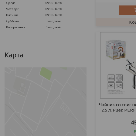
Среда
09:00-16:30
Четверг
09:00-16:30
Пятница
09:00-16:30
Суббота
Выходной
Воскресенье
Выходной
Карта
Чайник со свист
2.5 л, Puer, PE
см., высо
4