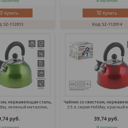
В наличии
В наличии
Купить
Купить
52-112013
52-112014
ком, нержавеющая сталь,
Чайник со свистком, нержавею
liday, зеленый металлик,
2.5 л, серия Holiday, красный
INEA (Общий объем
PERFECTO LINEA (Общий 
9,74
руб.
39,74
руб.
В наличии
В наличии