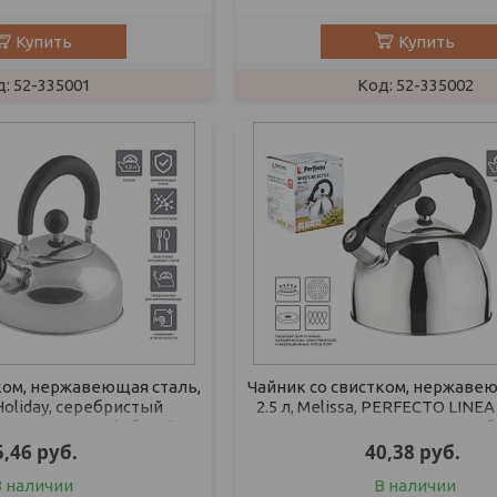
Купить
Купить
52-335001
52-335002
ком, нержавеющая сталь,
Чайник со свистком, нержавею
 Holiday, серебристый
2.5 л, Melissa, PERFECTO LINE
ERFECTO LINEA (Общий
19 см., высота 22,5 см., 
5,46
руб.
40,38
руб.
В наличии
В наличии