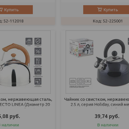
Купить
Купить
52-112018
52-225001
ком, нержавеющая сталь,
Чайник со свистком, нержавею
RFECTO LINEA (Диаметр 20
2.5 л, серия Holiday, синий м
та 22,5 см., общий
PERFECTO LINEA (Общий 
5,08
руб.
39,74
руб.
В наличии
В наличии