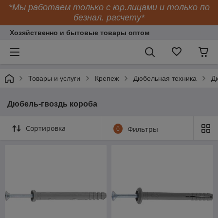
*Мы работаем только с юр.лицами и только по
безнал. расчету*
Хозяйственно и бытовые товары оптом
Товары и услуги
Крепеж
Дюбельная техника
Д
Дюбель-гвоздь короба
Сортировка
0
Фильтры