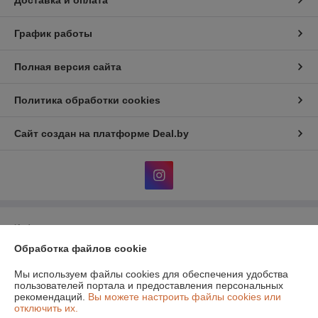
Доставка и оплата
График работы
Полная версия сайта
Политика обработки cookies
Сайт создан на платформе Deal.by
Информация для покупателя
Обработка файлов cookie
Юридическое лицо:
Общество с дополнительной отвественностью
"Атон классик"
220131, г. Минск, 1й Измайловский пер, 51, ком.1
Мы используем файлы cookies для обеспечения удобства
пользователей портала и предоставления персональных
Регистрационный номер ЕГР: 190516319
рекомендаций.
Вы можете настроить файлы cookies или
отключить их.
УНП: 190516319