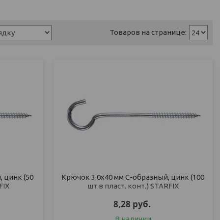
 цинк (50
Крючок 3.0х40 мм С-образный, цинк (100
FIX
шт в пласт. конт.) STARFIX
8,28
руб.
В наличии