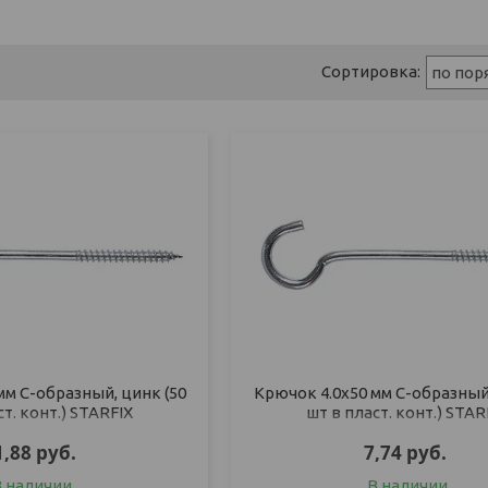
мм С-образный, цинк (50
Крючок 4.0х50 мм С-образный,
ст. конт.) STARFIX
шт в пласт. конт.) STAR
1,88
руб.
7,74
руб.
В наличии
В наличии