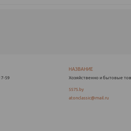
17-59
Хозяйственно и бытовые това
5575.by
atonclassic@mail.ru