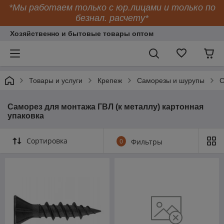
*Мы работаем только с юр.лицами и только по
безнал. расчету*
Хозяйственно и бытовые товары оптом
Товары и услуги
Крепеж
Саморезы и шурупы
С
Саморез для монтажа ГВЛ (к металлу) картонная
упаковка
Сортировка
0
Фильтры