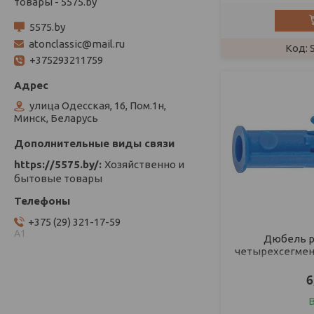
товары - 5575.by
5575.by
atonclassic@mail.ru
+375293211759
улица Одесская, 16, Пом.1н,
Минск, Беларусь
https://5575.by/
Хозяйственно и
бытовые товары
+375 (29) 321-17-59
А1
Дюбель р
четырехсегментн
6