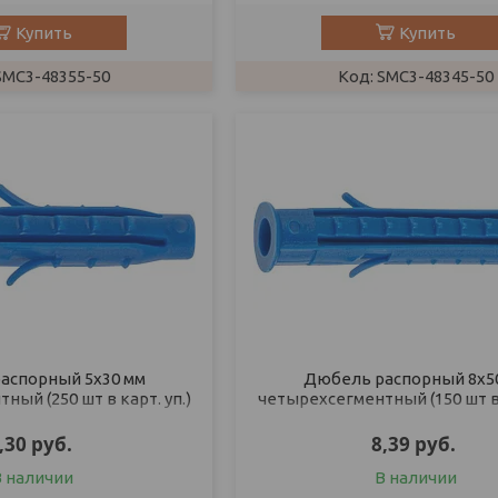
Купить
Купить
SMC3-48355-50
SMC3-48345-50
аспорный 5х30 мм
Дюбель распорный 8х5
ый (250 шт в карт. уп.)
четырехсегментный (150 шт в 
STARFIX
STARFIX
,30
руб.
8,39
руб.
В наличии
В наличии