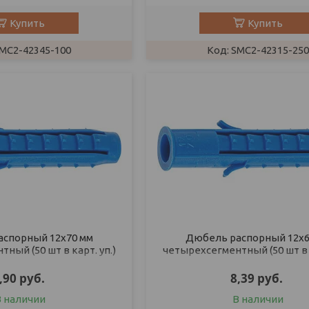
Купить
Купить
MC2-42345-100
SMC2-42315-250
спорный 12х70 мм
Дюбель распорный 12х6
ный (50 шт в карт. уп.)
четырехсегментный (50 шт в к
STARFIX
STARFIX
,90
руб.
8,39
руб.
В наличии
В наличии