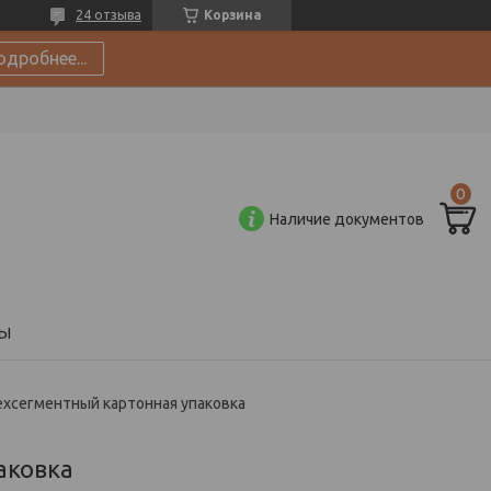
24 отзыва
Корзина
одробнее...
Наличие документов
Ы
хсегментный картонная упаковка
аковка