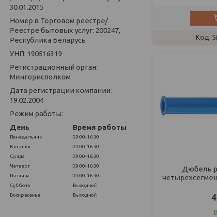
30.01.2015
Номер в Торговом реестре/
Реестре бытовых услуг: 200247,
S
Республика Беларусь
УНП: 190516319
Регистрационный орган:
Мингорисполком
Дата регистрации компании:
19.02.2004
Режим работы:
День
Время работы
Понедельник
09:00-16:30
Вторник
09:00-16:30
Среда
09:00-16:30
Четверг
09:00-16:30
Дюбель р
Пятница
09:00-16:30
четырехсегментн
Суббота
Выходной
4
Воскресенье
Выходной