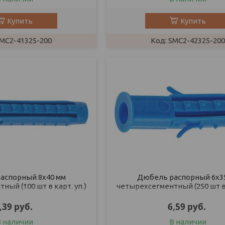
Купить
Купить
MC2-41325-200
SMC2-42325-200
аспорный 8х40 мм
Дюбель распорный 6х3
ый (100 шт в карт. уп.)
четырехсегментный (250 шт в 
STARFIX
STARFIX
,39
руб.
6,59
руб.
В наличии
В наличии