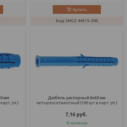
Купить
SMC2-44315-200
0 мм
Дюбель распорный 8х60 мм
арт. уп.)
четырехсегментный (100 шт в карт. уп.)
STARFIX
7,16
руб.
В наличии