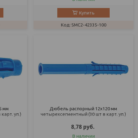
Купить
SMC2-42335-100
5 мм
Дюбель распорный 12х120 мм
карт. уп.)
четырехсегментный (30 шт в карт. уп.)
STARFIX
8,78
руб.
В наличии