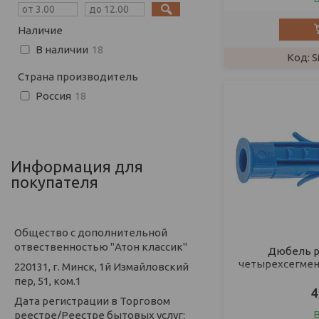
Наличие
В наличии
18
S
Страна производитель
Россия
18
Информация для
покупателя
Общество с дополнительной
отвественностью "Атон классик"
Дюбель р
четырехсегментн
220131, г. Минск, 1й Измайловский
пер, 51, ком.1
4
Дата регистрации в Торговом
реестре/Реестре бытовых услуг: