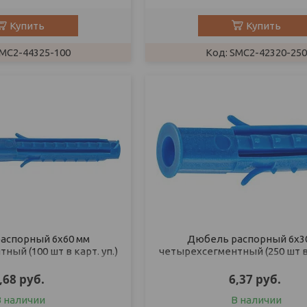
Купить
Купить
MC2-44325-100
SMC2-42320-250
аспорный 6х60 мм
Дюбель распорный 6х3
ый (100 шт в карт. уп.)
четырехсегментный (250 шт в 
STARFIX
STARFIX
,68
руб.
6,37
руб.
В наличии
В наличии