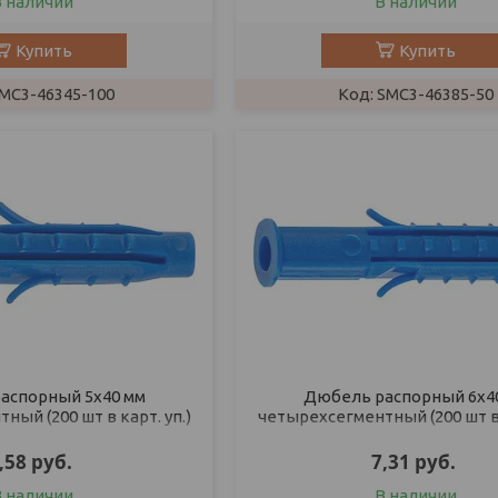
В наличии
В наличии
Купить
Купить
MC3-46345-100
SMC3-46385-50
аспорный 5х40 мм
Дюбель распорный 6х4
ый (200 шт в карт. уп.)
четырехсегментный (200 шт в 
STARFIX
STARFIX
,58
руб.
7,31
руб.
В наличии
В наличии