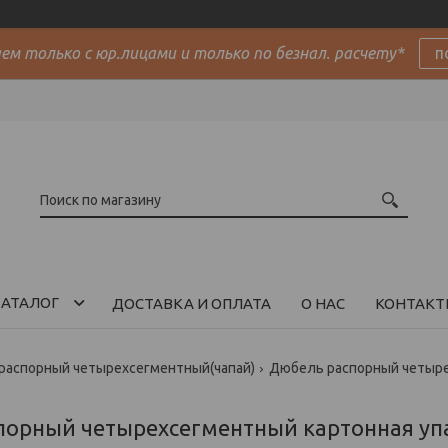
м только с юр.лицами и только по безнал. расчету*
п
АТАЛОГ
ДОСТАВКА И ОПЛАТА
О НАС
КОНТАКТ
распорный четырехсегментный(чапай)
Дюбель распорный четыре
порный четырехсегментный картонная уп