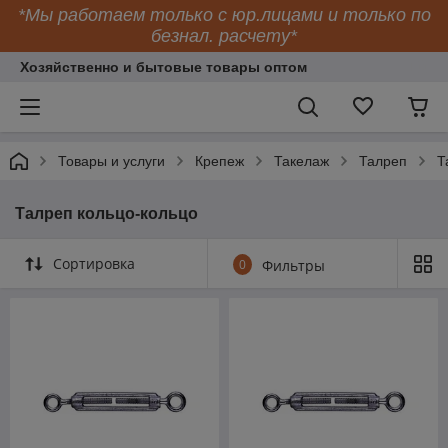
*Мы работаем только с юр.лицами и только по
безнал. расчету*
Хозяйственно и бытовые товары оптом
Товары и услуги
Крепеж
Такелаж
Талреп
Т
Талреп кольцо-кольцо
Сортировка
0
Фильтры