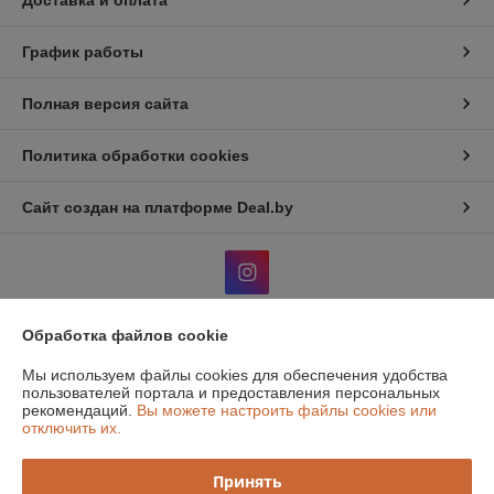
Доставка и оплата
График работы
Полная версия сайта
Политика обработки cookies
Сайт создан на платформе Deal.by
Обработка файлов cookie
Информация для покупателя
Мы используем файлы cookies для обеспечения удобства
Юридическое лицо:
Общество с дополнительной отвественностью
пользователей портала и предоставления персональных
"Атон классик"
рекомендаций.
Вы можете настроить файлы cookies или
220131, г. Минск, 1й Измайловский пер, 51, ком.1
отключить их.
Регистрационный номер ЕГР: 190516319
Принять
УНП: 190516319