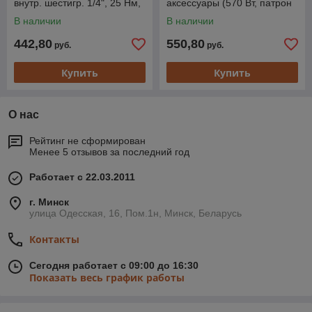
внутр. шестигр. 1/4", 25 Нм,
аксессуары (570 Вт, патрон
шурупы до 6 мм)
внутр. шестигр. 1/4", 16 Нм,
В наличии
В наличии
шурупы до 6
442,80
550,80
руб.
руб.
Купить
Купить
О нас
Рейтинг не сформирован
Менее 5 отзывов за последний год
Работает с 22.03.2011
г. Минск
улица Одесская, 16, Пом.1н, Минск, Беларусь
Контакты
Сегодня работает с 09:00 до 16:30
Показать весь график работы