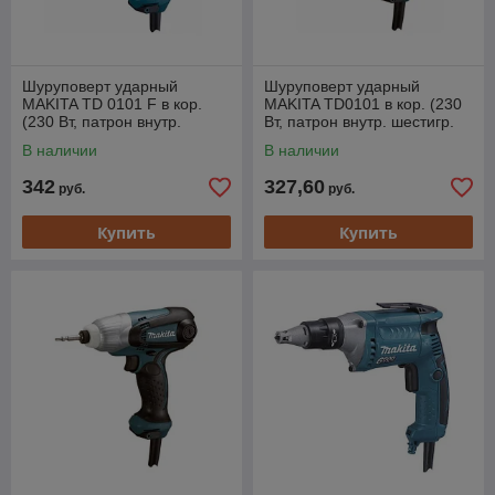
Шуруповерт ударный
Шуруповерт ударный
MAKITA TD 0101 F в кор.
MAKITA TD0101 в кор. (230
(230 Вт, патрон внутр.
Вт, патрон внутр. шестигр.
шестигр. 1/4", 100 Нм,
1/4", 100 Нм.)
В наличии
В наличии
подсветка)
342
327,60
руб.
руб.
Купить
Купить