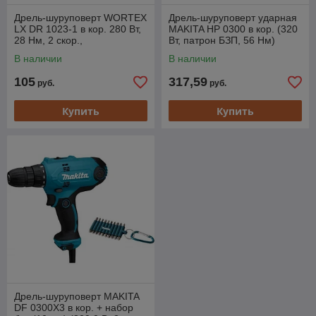
Дрель-шуруповерт WORTEX
Дрель-шуруповерт ударная
LX DR 1023-1 в кор. 280 Вт,
MAKITA HP 0300 в кор. (320
28 Нм, 2 скор.,
Вт, патрон БЗП, 56 Нм)
быстрозажимной патрон: 10
В наличии
В наличии
мм (Шнур 4 мм,
105
317,59
руб.
руб.
Купить
Купить
Дрель-шуруповерт MAKITA
DF 0300X3 в кор. + набор