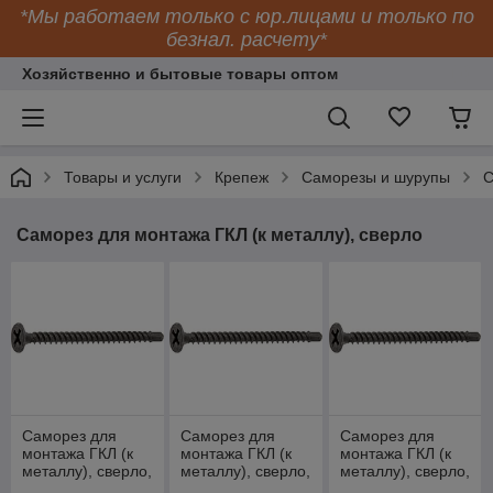
*Мы работаем только с юр.лицами и только по
безнал. расчету*
Хозяйственно и бытовые товары оптом
Товары и услуги
Крепеж
Саморезы и шурупы
С
Саморез для монтажа ГКЛ (к металлу), сверло
Саморез для
Саморез для
Саморез для
монтажа ГКЛ (к
монтажа ГКЛ (к
монтажа ГКЛ (к
металлу), сверло,
металлу), сверло,
металлу), сверло,
картонная
пластиковый
зип-лок