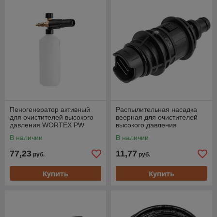
Пеногенератор активный
Распылительная насадка
для очистителей высокого
веерная для очистителей
давления WORTEX PW
высокого давления
1217-1, PW 1420, PW 1523-
WORTEX PW 1523-1, PW
В наличии
В наличии
1, PW 16 (Подходит
1420 (тип присоединения
77,23
11,77
руб.
руб.
Купить
Купить