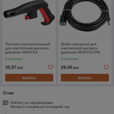
Пистолет распылительный
Шланг напорный для
для очистителей высокого
очистителей высокого
давления WORTEX
давления WORTEX PW
PW1217-1, PW1420,
1217-1, PW 1420, PW 1523-
В наличии
В наличии
PW1523-1, PW1620 (тип
1, PW 1620
32,57
29,40
руб.
руб.
Купить
Купить
О нас
Рейтинг не сформирован
Менее 5 отзывов за последний год