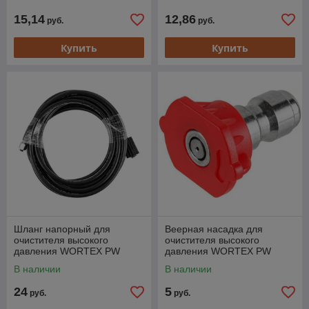
1, PW 1620 (тип
присоединения:
15,14
12,86
руб.
руб.
Купить
Купить
Шланг напорный для
Веерная насадка для
очистителя высокого
очистителя высокого
давления WORTEX PW
давления WORTEX PW
1420-1 (подходит для PW
1420-1 (красная) веер 0
В наличии
В наличии
1420-1)
град. (подходит для PW
24
5
руб.
руб.