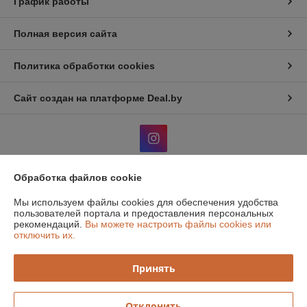
График работы
Полная версия сайта
Политика обработки cookies
Сайт создан на платформе Deal.by
Обработка файлов cookie
Информация для покупателя
Мы используем файлы cookies для обеспечения удобства
Юридическое лицо:
Общество с дополнительной отвественностью
пользователей портала и предоставления персональных
"Атон классик"
рекомендаций.
Вы можете настроить файлы cookies или
220131, г. Минск, 1й Измайловский пер, 51, ком.1
отключить их.
Регистрационный номер ЕГР: 190516319
Принять
УНП: 190516319
Регистрационный орган: Мингорисполком
Отклонить