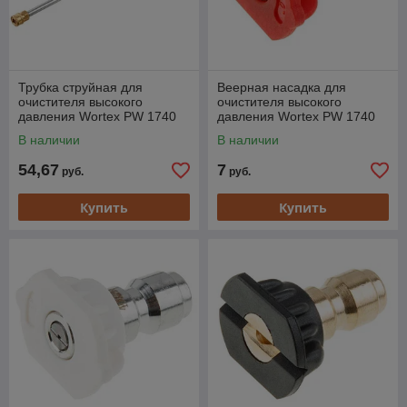
Трубка струйная для
Веерная насадка для
очистителя высокого
очистителя высокого
давления Wortex PW 1740
давления Wortex PW 1740
(PW 1740)
(красная) веер 0 град.
В наличии
В наличии
(высокое давл (подходит
54,67
7
руб.
руб.
Купить
Купить