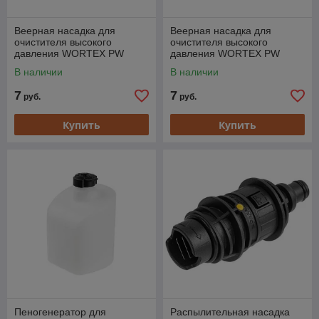
Веерная насадка для
Веерная насадка для
очистителя высокого
очистителя высокого
давления WORTEX PW
давления WORTEX PW
1740 (белая) веер 40 град.
1740 (черная) веер 75 град.
В наличии
В наличии
(низкое давлен (подходит
(подходит для PW 1740)
7
7
руб.
руб.
Купить
Купить
Пеногенератор для
Распылительная насадка