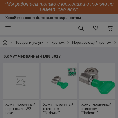
*Мы работаем только с юр.лицами и только по
безнал. расчету*
Хозяйственно и бытовые товары оптом
Товары и услуги
Крепеж
Нержавеющий крепеж
Хомут червячный DIN 3017
Хомут червячный
Хомут червячный
Хомут червячный
нерж.сталь W2
с ключом
с ключом
пакет
"бабочка"
"бабочка"
нерж.сталь W2
нерж.сталь W2