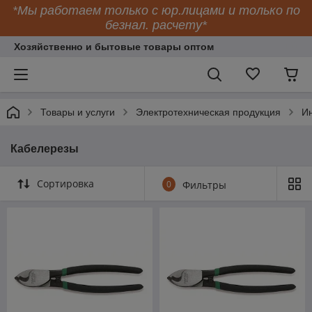
*Мы работаем только с юр.лицами и только по
безнал. расчету*
Хозяйственно и бытовые товары оптом
Товары и услуги
Электротехническая продукция
Ин
Кабелерезы
Сортировка
0
Фильтры