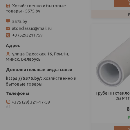
Хозяйственно и бытовые
товары - 5575.by
5575.by
atonclassic@mail.ru
+375293211759
улица Одесская, 16, Пом.1н,
Минск, Беларусь
https://5575.by/
Хозяйственно и
бытовые товары
Труба ПП стекло
2м РТП
+375 (29) 321-17-59
А1
8