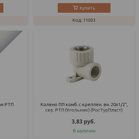
Купить
11033
2м РТП
Колено ПП комб. с креплен. вн. 20х1/2",
сер. РТП (Угольник) (РосТурПласт)
3,83
руб.
В наличии