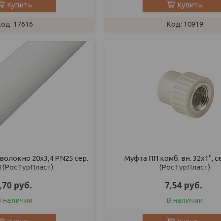
Купить
Купить
17616
10919
волокно 20х3,4 PN25 сер.
Муфта ПП комб. вн. 32х1", с
 (РосТурПласт)
(РосТурПласт)
,70
руб.
7,54
руб.
В наличии
В наличии