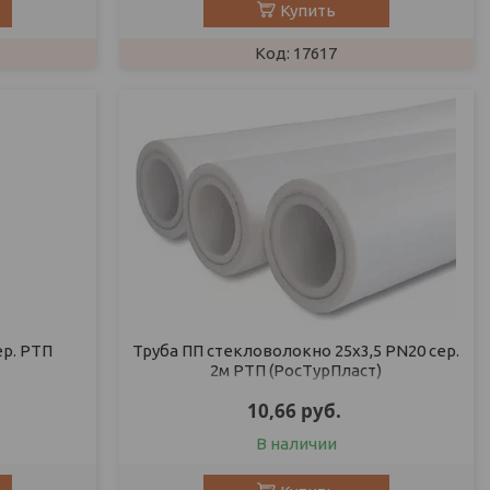
Купить
17617
ер. РТП
Труба ПП стекловолокно 25х3,5 PN20 сер.
2м РТП (РосТурПласт)
10,66
руб.
В наличии