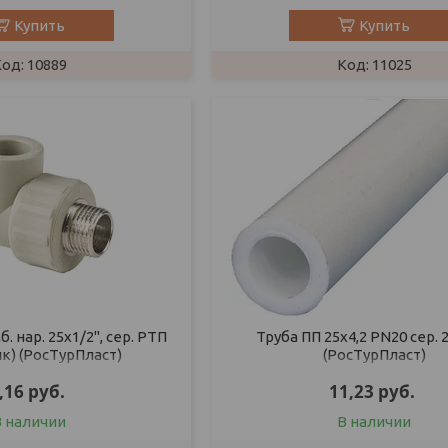
Купить
Купить
10889
11025
. нар. 25х1/2", сер. РТП
Труба ПП 25х4,2 PN20 сер. 
к) (РосТурПласт)
(РосТурПласт)
,16
руб.
11,23
руб.
В наличии
В наличии