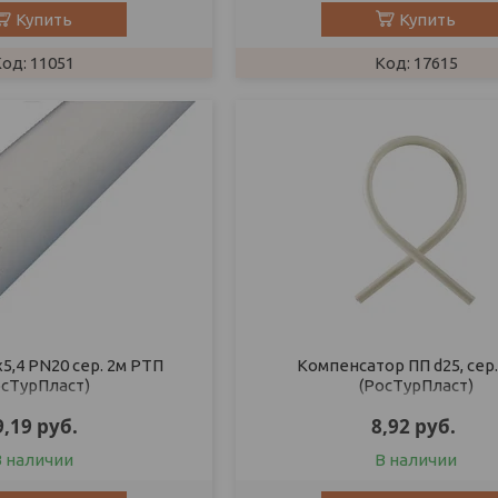
Купить
Купить
11051
17615
5,4 PN20 сер. 2м РТП
Компенсатор ПП d25, сер
осТурПласт)
(РосТурПласт)
9,19
руб.
8,92
руб.
В наличии
В наличии