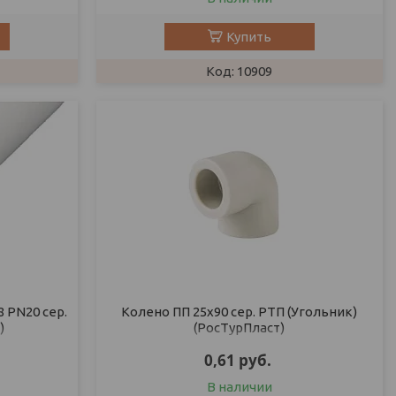
Купить
10909
 PN20 сер.
Колено ПП 25х90 сер. РТП (Угольник)
)
(РосТурПласт)
0,61
руб.
В наличии