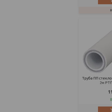
Труба ПП стекло
2м РТП
1