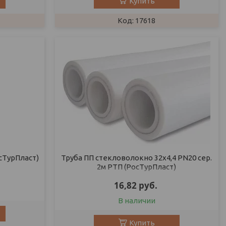
Купить
17618
осТурПласт)
Труба ПП стекловолокно 32х4,4 PN20 сер.
2м РТП (РосТурПласт)
16,82
руб.
В наличии
Купить