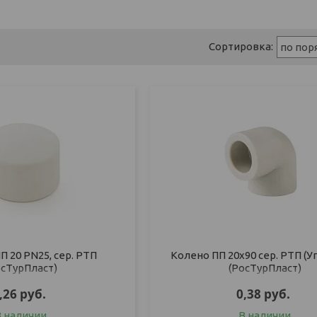
П 20 PN25, сер. РТП
Колено ПП 20х90 сер. РТП (У
осТурПласт)
(РосТурПласт)
,26
руб.
0,38
руб.
В наличии
В наличии