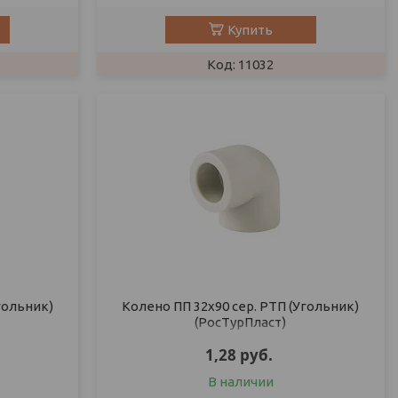
Купить
11032
гольник)
Колено ПП 32х90 сер. РТП (Угольник)
(РосТурПласт)
1,28
руб.
В наличии