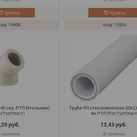
Купить
Купить
10908
11030
45 сер. РТП (Угольник)
Труба ПП стекловолокно 20х2,8
осТурПласт)
4м РТП (РосТурПласт
,59
руб.
13,43
руб.
В наличии
В наличии