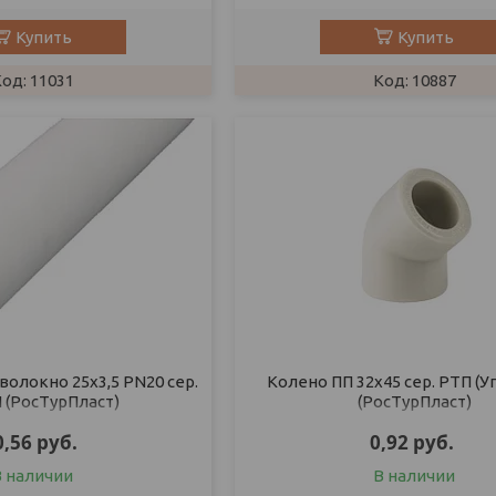
Купить
Купить
11031
10887
волокно 25х3,5 PN20 сер.
Колено ПП 32х45 сер. РТП (У
 (РосТурПласт)
(РосТурПласт)
0,56
руб.
0,92
руб.
В наличии
В наличии