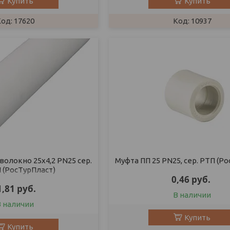
Купить
Купить
17620
10937
волокно 25х4,2 PN25 сер.
Муфта ПП 25 PN25, сер. РТП (Р
 (РосТурПласт)
0,46
руб.
1,81
руб.
В наличии
В наличии
Купить
Купить