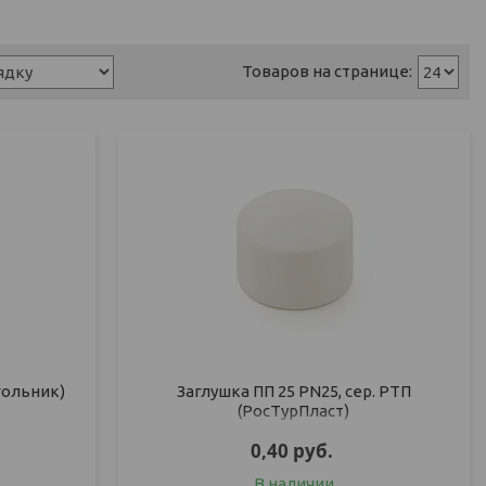
гольник)
Заглушка ПП 25 PN25, сер. РТП
(РосТурПласт)
0,40
руб.
В наличии