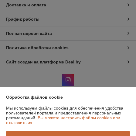
Доставка и оплата
График работы
Полная версия сайта
Политика обработки cookies
Сайт создан на платформе Deal.by
Обработка файлов cookie
Информация для покупателя
Мы используем файлы cookies для обеспечения удобства
Юридическое лицо:
Общество с дополнительной отвественностью
пользователей портала и предоставления персональных
"Атон классик"
рекомендаций.
Вы можете настроить файлы cookies или
220131, г. Минск, 1й Измайловский пер, 51, ком.1
отключить их.
Регистрационный номер ЕГР: 190516319