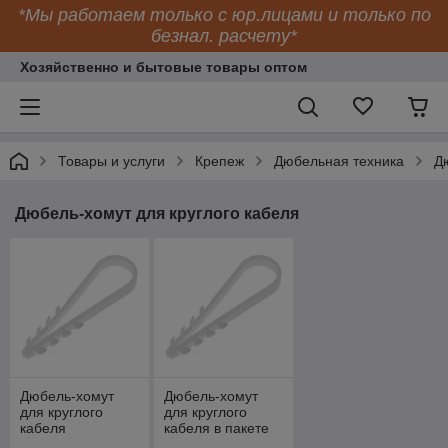
*Мы работаем только с юр.лицами и только по
безнал. расчету*
Хозяйственно и бытовые товары оптом
Товары и услуги
Крепеж
Дюбельная техника
Д
Дюбель-хомут для круглого кабеля
Дюбель-хомут
Дюбель-хомут
для круглого
для круглого
кабеля
кабеля в пакете
пластиковый