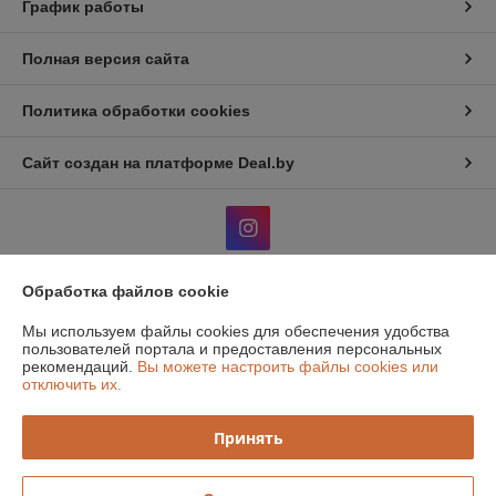
График работы
Полная версия сайта
Политика обработки cookies
Сайт создан на платформе Deal.by
Обработка файлов cookie
Информация для покупателя
Мы используем файлы cookies для обеспечения удобства
Юридическое лицо:
Общество с дополнительной отвественностью
пользователей портала и предоставления персональных
"Атон классик"
рекомендаций.
Вы можете настроить файлы cookies или
220131, г. Минск, 1й Измайловский пер, 51, ком.1
отключить их.
Регистрационный номер ЕГР: 190516319
Принять
УНП: 190516319
Регистрационный орган: Мингорисполком