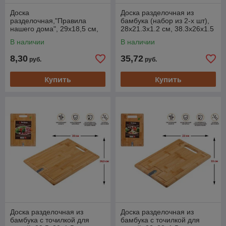
Доска
Доска разделочная из
разделочная,"Правила
бамбука (набор из 2-х шт),
нашего дома", 29х18,5 см,
28х21.3х1.2 см, 38.3х26х1.5
береза, MARMITON
см,BAMBOO,PERFECTO
В наличии
В наличии
LINEA
8,30
35,72
руб.
руб.
Купить
Купить
Доска разделочная из
Доска разделочная из
бамбука с точилкой для
бамбука с точилкой для