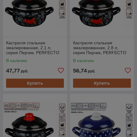
Кастрюля стальная
Кастрюля стальная
эмалированная, 2.1 л,
эмалированная, 2.8 л,
серия Перчик, PERFECTO
серия Перчик, PERFECTO
LINEA (подходит для всех
LINEA (подходит для всех
В наличии
В наличии
типов плит, включая
типов плит, включая
47,77
56,74
руб.
руб.
Купить
Купить