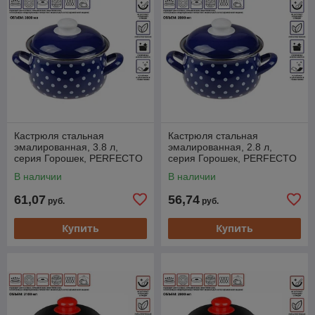
Кастрюля стальная
Кастрюля стальная
эмалированная, 3.8 л,
эмалированная, 2.8 л,
серия Горошек, PERFECTO
серия Горошек, PERFECTO
LINEA (диаметр 20 см,
LINEA (подходит для всех
В наличии
В наличии
высота 13 см)
типов плит, включая
61,07
56,74
руб.
руб.
Купить
Купить