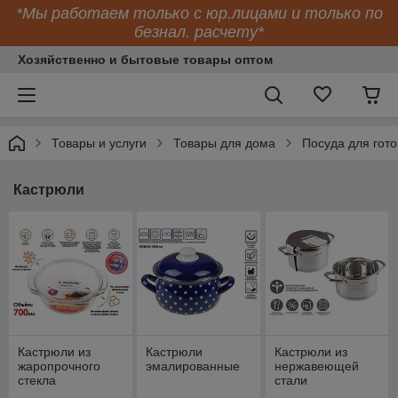
*Мы работаем только с юр.лицами и только по
безнал. расчету*
Хозяйственно и бытовые товары оптом
Товары и услуги
Товары для дома
Посуда для гото
Кастрюли
Кастрюли из
Кастрюли
Кастрюли из
жаропрочного
эмалированные
нержавеющей
стекла
стали