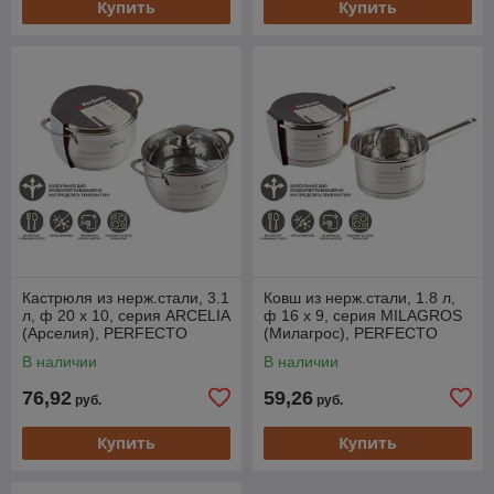
Купить
Купить
Кастрюля из нерж.стали, 3.1
Ковш из нерж.стали, 1.8 л,
л, ф 20 x 10, серия ARCELIA
ф 16 x 9, серия MILAGROS
(Арселия), PERFECTO
(Милагрос), PERFECTO
LINEA
LINEA (соусник с крышкой)
В наличии
В наличии
76,92
59,26
руб.
руб.
Купить
Купить