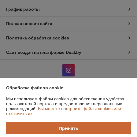
График работы
Полная версия сайта
Политика обработки cookies
Сайт создан на платформе Deal.by
Обработка файлов cookie
Информация для покупателя
Мы используем файлы cookies для обеспечения удобства
Юридическое лицо:
Общество с дополнительной отвественностью
пользователей портала и предоставления персональных
"Атон классик"
рекомендаций.
Вы можете настроить файлы cookies или
220131, г. Минск, 1й Измайловский пер, 51, ком.1
отключить их.
Регистрационный номер ЕГР: 190516319
Принять
УНП: 190516319