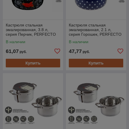
Кастрюля стальная
Кастрюля стальная
эмалированная, 3.8 л,
эмалированная, 2.1 л,
серия Перчик, PERFECTO
серия Горошек, PERFECTO
LINEA (подходит для всех
LINEA (подходит для всех
В наличии
В наличии
типов плит, включая
типов плит, включая
61,07
47,77
руб.
руб.
Купить
Купить