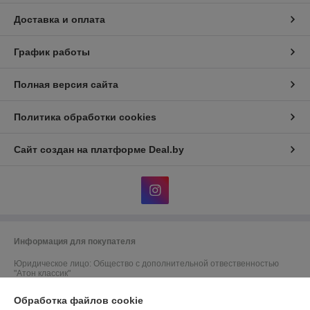
Доставка и оплата
График работы
Полная версия сайта
Политика обработки cookies
Сайт создан на платформе Deal.by
Информация для покупателя
Юридическое лицо:
Общество с дополнительной отвественностью
"Атон классик"
220131, г. Минск, 1й Измайловский пер, 51, ком.1
Обработка файлов cookie
Регистрационный номер ЕГР: 190516319