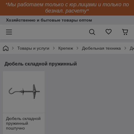
*Мы работаем только с юр.лицами и только по
безнал. расчету*
Хозяйственно и бытовые товары оптом
Товары и услуги
Крепеж
Дюбельная техника
Д
Дюбель складной пружинный
Дюбель складной
пружинный
поштучно