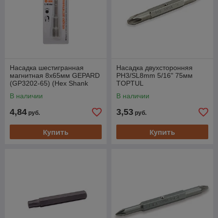
Насадка шестигранная
Насадка двухсторонняя
магнитная 8х65мм GEPARD
PH3/SL8mm 5/16" 75мм
(GP3202-65) (Hex Shank
TOPTUL
Hexagon бита с торцевой
В наличии
В наличии
головкой,
4,84
3,53
руб.
руб.
Купить
Купить