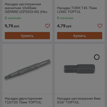
Насадка шестигранная
магнитная 10х65мм
Насадка TORX T45 75мм
GEPARD (GP3203-65) (Hex
LONG TOPTUL
Shank Hexagon бита с
В наличии
В наличии
торцевой головкой сталь
5,76
4,79
руб.
руб.
Купить
Купить
Насадка двухсторонняя
Насадка шестигранник 8мм
T15/T20 75мм TOPTUL
5/16" TOPTUL