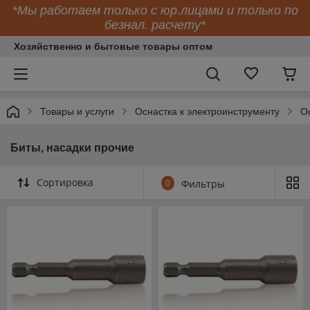
*Мы работаем только с юр.лицами и только по
безнал. расчету*
Хозяйственно и бытовые товары оптом
Товары и услуги
Оснастка к электроинструменту
О
Биты, насадки прочие
Сортировка
0
Фильтры