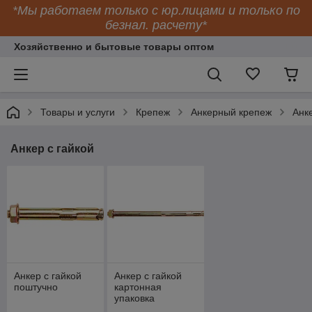
*Мы работаем только с юр.лицами и только по
безнал. расчету*
Хозяйственно и бытовые товары оптом
Товары и услуги
Крепеж
Анкерный крепеж
Анке
Анкер с гайкой
Анкер с гайкой
Анкер с гайкой
поштучно
картонная
упаковка