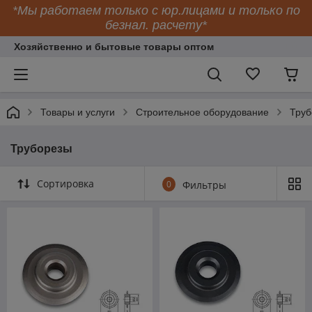
*Мы работаем только с юр.лицами и только по
безнал. расчету*
Хозяйственно и бытовые товары оптом
Товары и услуги
Строительное оборудование
Труб
Труборезы
Сортировка
0
Фильтры