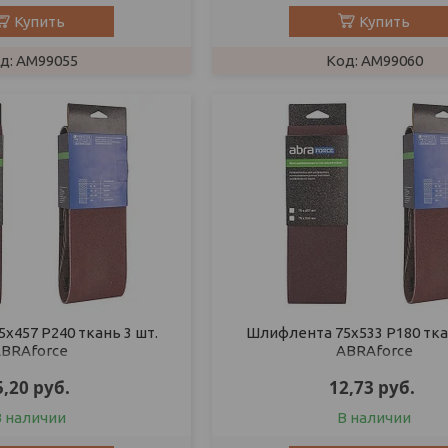
Купить
Купить
AM99055
AM99060
х457 P240 ткань 3 шт.
Шлифлента 75х533 P180 ткан
BRAforce
ABRAforce
5,20
руб.
12,73
руб.
В наличии
В наличии