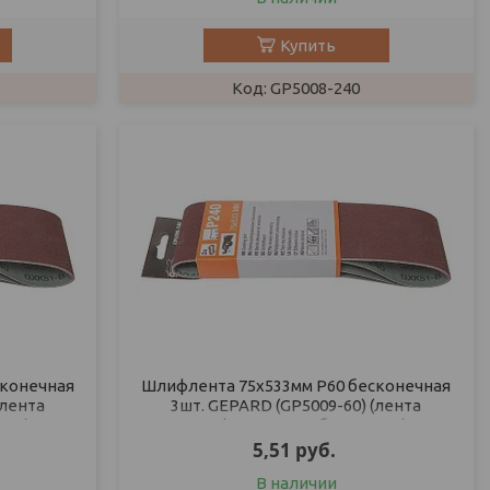
Купить
GP5008-240
сконечная
Шлифлента 75х533мм Р60 бесконечная
(лента
3шт. GEPARD (GP5009-60) (лента
ная)
шлифовальная абразивная)
5,51
руб.
В наличии