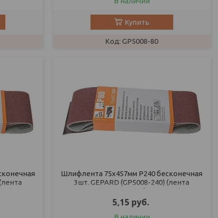
В наличии
Купить
GP5008-80
сконечная
Шлифлента 75х457мм Р240 бесконечная
(лента
3шт. GEPARD (GP5008-240) (лента
ная)
шлифовальная абразивная)
5,15
руб.
В наличии