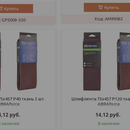
Купить
Купить
AM99062
GP5009-320
х457 P40 ткань 3 шт.
Шлифлента 75х457 P120 ткан
BRAforce
ABRAforce
4,12
руб.
14,12
руб.
В наличии
В наличии