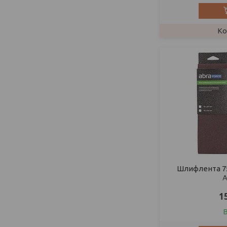
Шлифлента 75
A
1