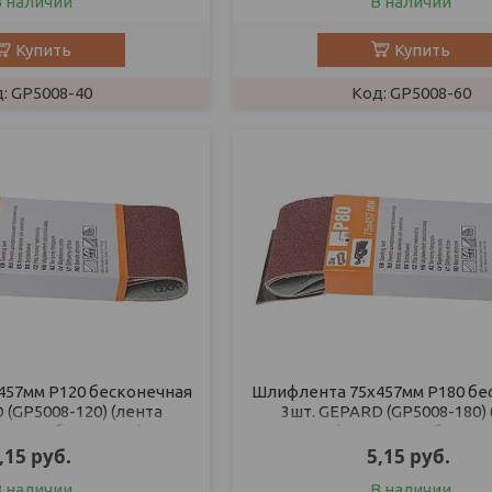
В наличии
В наличии
Купить
Купить
GP5008-40
GP5008-60
57мм Р120 бесконечная
Шлифлента 75х457мм Р180 бе
 (GP5008-120) (лента
3шт. GEPARD (GP5008-180) 
ьная абразивная)
шлифовальная абразив
,15
руб.
5,15
руб.
В наличии
В наличии