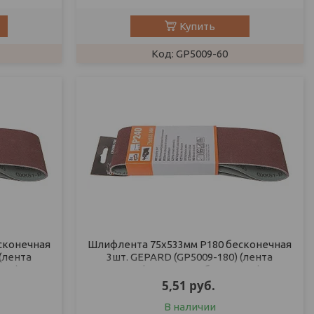
Купить
GP5009-60
сконечная
Шлифлента 75х533мм Р180 бесконечная
(лента
3шт. GEPARD (GP5009-180) (лента
ная)
шлифовальная абразивная)
5,51
руб.
В наличии