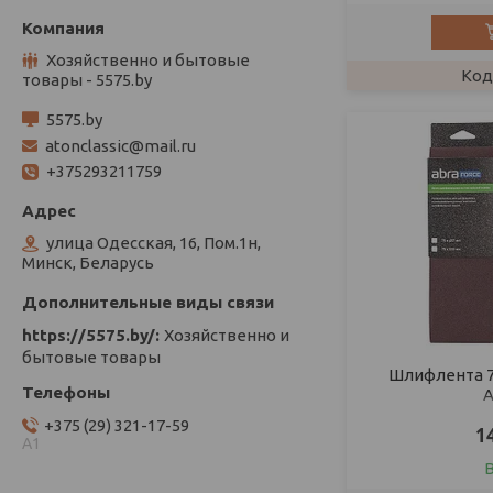
Хозяйственно и бытовые
товары - 5575.by
5575.by
atonclassic@mail.ru
+375293211759
улица Одесская, 16, Пом.1н,
Минск, Беларусь
https://5575.by/
Хозяйственно и
бытовые товары
Шлифлента 75
A
+375 (29) 321-17-59
1
А1