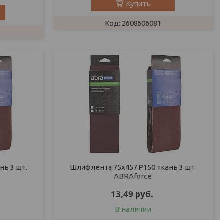
Купить
2608606081
ь 3 шт.
Шлифлента 75х457 P150 ткань 3 шт.
ABRAforce
13,49
руб.
В наличии