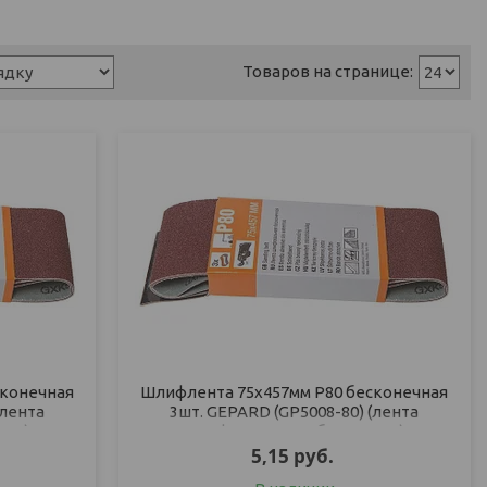
сконечная
Шлифлента 75х457мм Р80 бесконечная
(лента
3шт. GEPARD (GP5008-80) (лента
ная)
шлифовальная абразивная)
5,15
руб.