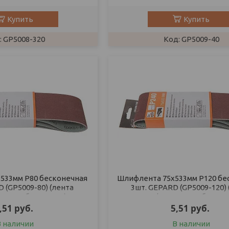
Купить
Купить
GP5008-320
GP5009-40
533мм Р80 бесконечная
Шлифлента 75х533мм Р120 бе
 (GP5009-80) (лента
3шт. GEPARD (GP5009-120) 
ьная абразивная)
шлифовальная абразив
,51
руб.
5,51
руб.
В наличии
В наличии