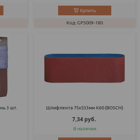
Купить
GP5009-180
ь 3 шт.
Шлифлента 75х533мм К60 (BOSCH)
7,34
руб.
В наличии