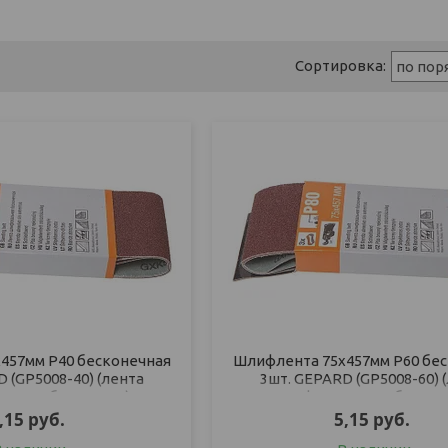
457мм Р40 бесконечная
Шлифлента 75х457мм Р60 бе
 (GP5008-40) (лента
3шт. GEPARD (GP5008-60) 
ьная абразивная)
шлифовальная абразив
,15
руб.
5,15
руб.