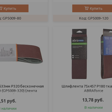
Купить
Купить
GP5009-80
GP5009-120
33мм Р320 бесконечная
Шлифлента 75х457 P180 ткан
 (GP5009-320) (лента
ABRAforce
ьная абразивная)
13,78
руб.
,51
руб.
В наличии
В наличии