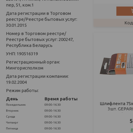
пер, 51, ком.1
Дата регистрации в Торговом
реестре/Реестре бытовых услуг:
30.01.2015
Номер в Торговом реестре/
Реестре бытовых услуг: 200247,
Республика Беларусь
УНП: 190516319
Регистрационный орган:
Мингорисполком
Дата регистрации компании:
19.02.2004
Режим работы:
День
Время работы
Шлифлента 75х
Понедельник
09:00-16:30
3шт. GEPARD
Вторник
09:00-16:30
шлифовал
Среда
09:00-16:30
5
Четверг
09:00-16:30
Пятница
09:00-16:30