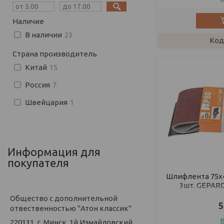
Наличие
В наличии
23
Страна производитель
Китай
15
Россия
7
Швейцария
1
Информация для
покупателя
Шлифлента 75х4
3шт. GEPARD
шлифовал
Общество с дополнительной
5
отвественностью "Атон классик"
220131, г. Минск, 1й Измайловский