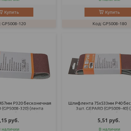
Купить
Купить
GP5008-120
GP5008-180
57мм Р320 бесконечная
Шлифлента 75х533мм Р40 бе
 (GP5008-320) (лента
3шт. GEPARD (GP5009-40) 
ьная абразивная)
шлифовальная абразив
,15
руб.
5,51
руб.
В наличии
В наличии