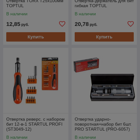
Отвертка TORX T25x100мм
Отвертка-держатель для бит
TOPTUL
гибкая TOPTUL
В наличии
В наличии
12,85
20,78
руб.
руб.
Купить
Купить
Отвертка реверс. с набором
Отвертка ударно-
бит 12-в-1 STARTUL PROFI
поворотная+набор бит 6шт.
(ST3049-12)
PRO STARTUL (PRO-6057)
(реверс, в металлическом
В наличии
В наличии
кейсе)