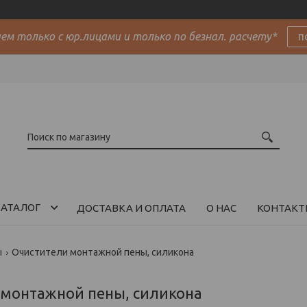
м только с юр.лицами и только по безнал. расчету*
п
АТАЛОГ
ДОСТАВКА И ОПЛАТА
О НАС
КОНТАКТ
ы
Очистители монтажной пены, силикона
 монтажной пены, силикона