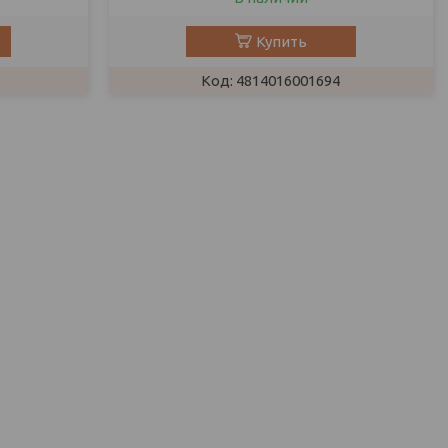
Купить
4814016001694