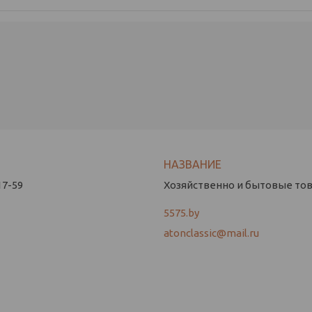
17-59
Хозяйственно и бытовые това
5575.by
atonclassic@mail.ru