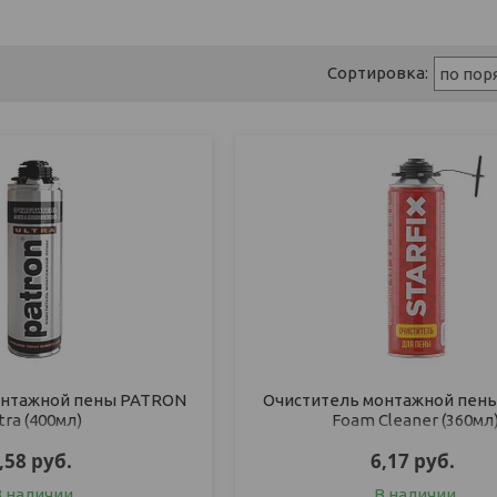
онтажной пены PATRON
Очиститель монтажной пены
tra (400мл)
Foam Cleaner (360мл
,58
руб.
6,17
руб.
В наличии
В наличии