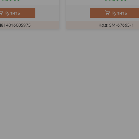
Купить
Купить
4814016005975
SM-67665-1