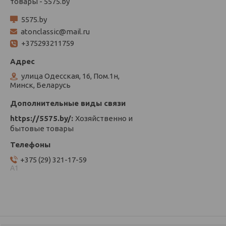
товары - 5575.by
5575.by
atonclassic@mail.ru
+375293211759
улица Одесская, 16, Пом.1н,
Минск, Беларусь
https://5575.by/
Хозяйственно и
бытовые товары
+375 (29) 321-17-59
А1