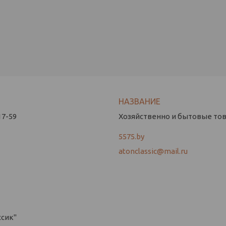
17-59
Хозяйственно и бытовые това
5575.by
atonclassic@mail.ru
ссик"