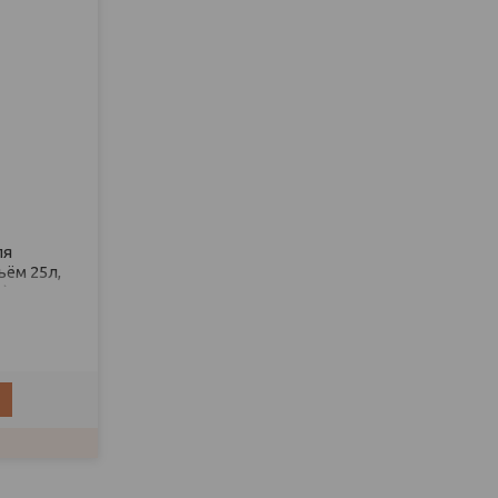
ля
ём 25л,
)