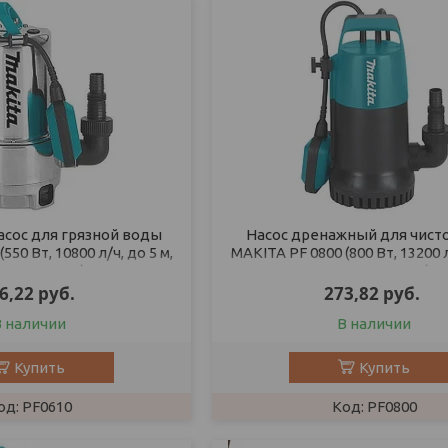
сос для грязной воды
Насос дренажный для чист
550 Вт, 10800 л/ч, до 5 м,
MAKITA PF 0800 (800 Вт, 13200 л
льн. корпус)
пластм. корпус)
6,22
руб.
273,82
руб.
В наличии
В наличии
Купить
Купить
PF0610
PF0800