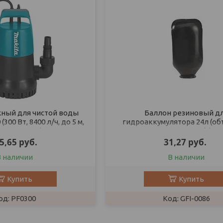
жный для чистой воды
Баллон резиновый д
300 Вт, 8400 л/ч, до 5 м,
гидроаккумулятора 24л (объ
стм. корпус)
горловина 90мм) (ECO
5,65
руб.
31,27
руб.
В наличии
В наличии
Купить
Купить
PF0300
GFI-0086