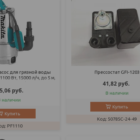
сос для грязной воды
Прессостат GFI-1203
100 Вт, 15000 л/ч, до 5 м,
41,82
руб.
льн. корпус)
5,06
руб.
В наличии
В наличии
Купить
Купить
50785C-24-49
PF1110