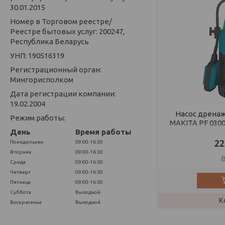
30.01.2015
Номер в Торговом реестре/
Реестре бытовых услуг: 200247,
Республика Беларусь
УНП: 190516319
Регистрационный орган:
Мингорисполком
Дата регистрации компании:
19.02.2004
Насос дрена
Режим работы:
MAKITA PF 0300 (
День
Время работы
пла
22
Понедельник
09:00-16:30
Вторник
09:00-16:30
Среда
09:00-16:30
Четверг
09:00-16:30
Пятница
09:00-16:30
Суббота
Выходной
Воскресенье
Выходной