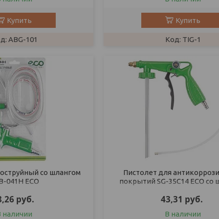
Купить
Купить
ABG-101
TIG-1
коструйный со шлангом
Пистолет для антикорроз
B-041H ECO
покрытий SG-35C14 ECO со 
8,26
руб.
43,31
руб.
В наличии
В наличии