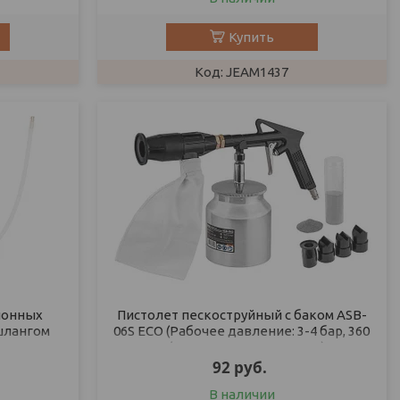
Купить
JEAM1437
ионных
Пистолет пескоструйный с баком ASB-
шлангом
06S ECO (Рабочее давление: 3-4 бар, 360
л/мин, Резервуар: 850 мл,)
92
руб.
В наличии