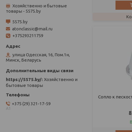
Хозяйственно и бытовые
товары - 5575.by
5575.by
atonclassic@mail.ru
+375293211759
улица Одесская, 16, Пом.1н,
Минск, Беларусь
https://5575.by/
Хозяйственно и
бытовые товары
Сопло к пескос
+375 (29) 321-17-59
А1
8