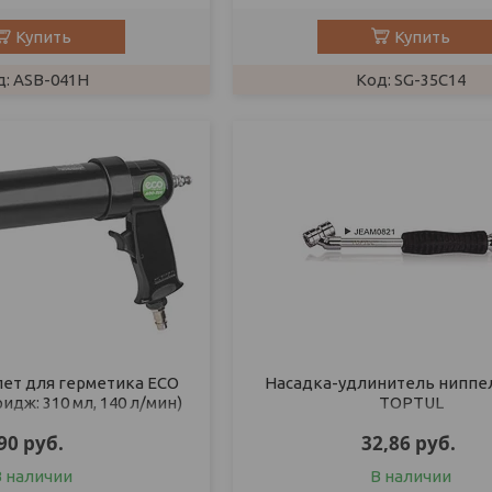
Купить
Купить
ASB-041H
SG-35C14
ет для герметика ECO
Насадка-удлинитель ниппе
идж: 310 мл, 140 л/мин)
TOPTUL
90
руб.
32,86
руб.
В наличии
В наличии