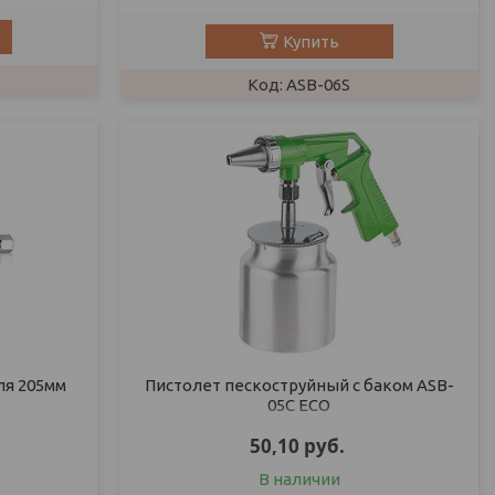
Купить
ASB-06S
ля 205мм
Пистолет пескоструйный с баком ASB-
05C ECO
50,10
руб.
В наличии