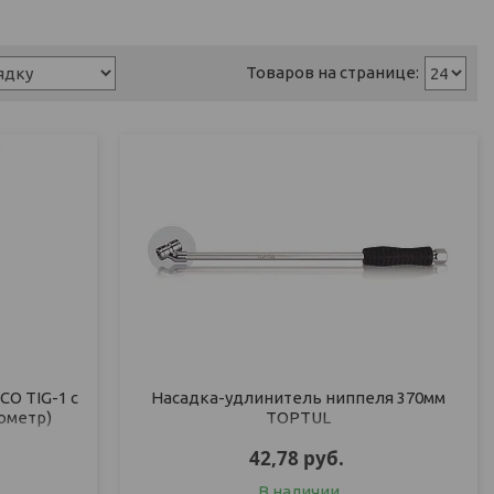
CO TIG-1 с
Насадка-удлинитель ниппеля 370мм
ометр)
TOPTUL
42,78
руб.
В наличии