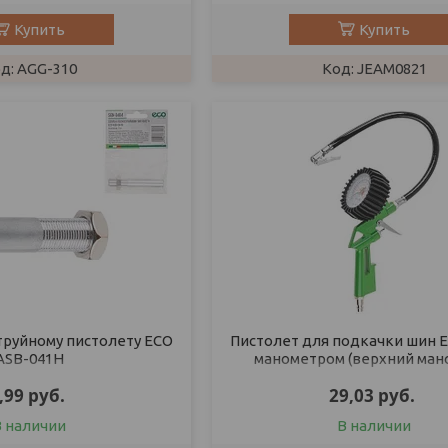
Купить
Купить
AGG-310
JEAM0821
труйному пистолету ECO
Пистолет для подкачки шин E
ASB-041H
манометром (верхний ман
,99
руб.
29,03
руб.
В наличии
В наличии