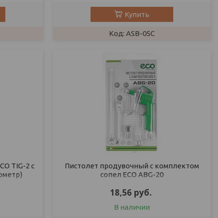
Купить
ASB-05C
CO TIG-2 с
Пистолет продувочный c комплектом
ометр)
сопел ECO ABG-20
18,56
руб.
В наличии