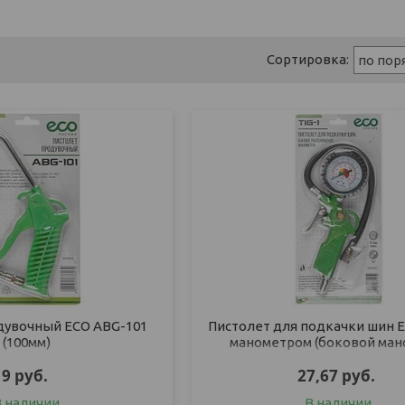
дувочный ECO ABG-101
Пистолет для подкачки шин E
(100мм)
манометром (боковой ман
9
руб.
27,67
руб.
В наличии
В наличии